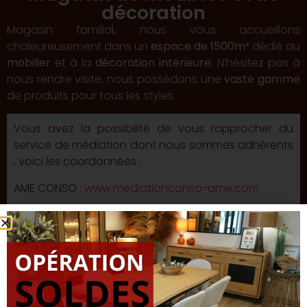
décoration
Magasin familial, nous vous accueillons
chaleureusement dans un
espace de 1500m²
dédié au
mobilier
et à la
décoration intérieure
. N’hésitez pas à
nous rendre visite, nous possédons une
vaste gamme
de produits pour tous les styles.
Vous avez la possibilité de vous rapprocher du
service de médiation dont nous sommes adhérents
, voici les coordonnées :
AME CONSO :
www.mediationconso-ame.com
AME CONSO,
197 Boulevard Saint Germain –
75007
PARIS
Menu
Accueil