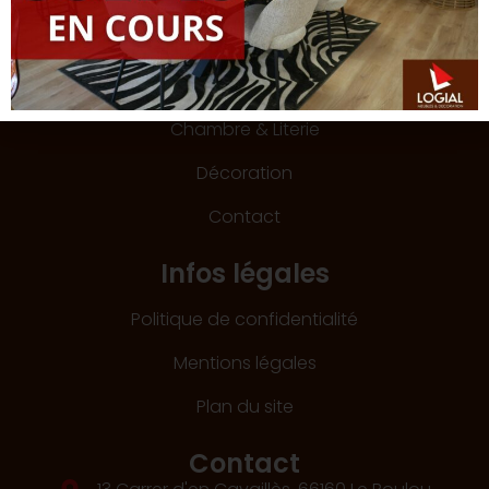
Services
Salons & Salles à manger
Chambre & Literie
Décoration
Contact
Infos légales
Politique de confidentialité
Mentions légales
Plan du site
Contact